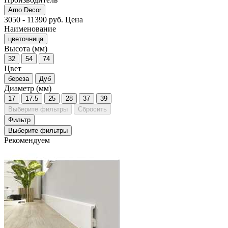
Arno Decor
3050
-
11390
руб.
Цена
Наименование
цветочница
Высота (мм)
32
54
74
Цвет
береза
Дуб
Диаметр (мм)
17
17.5
25
28
37
39
Выберите фильтры
Сбросить
Фильтр
Выберите фильтры
Рекомендуем