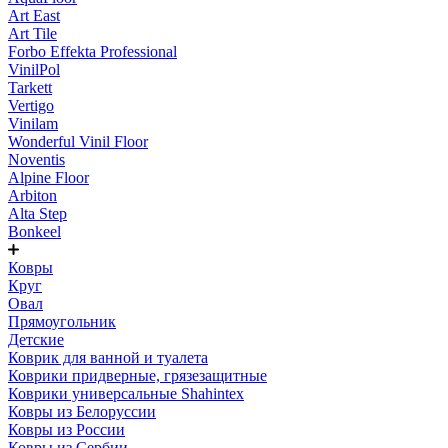
Art East
Art Tile
Forbo Effekta Professional
VinilPol
Tarkett
Vertigo
Vinilam
Wonderful Vinil Floor
Noventis
Alpine Floor
Arbiton
Alta Step
Bonkeel
Ковры
Круг
Овал
Прямоугольник
Детские
Коврик для ванной и туалета
Коврики придверные, грязезащитные
Коврики универсальные Shahintex
Ковры из Белоруссии
Ковры из России
Ковры из Сербии