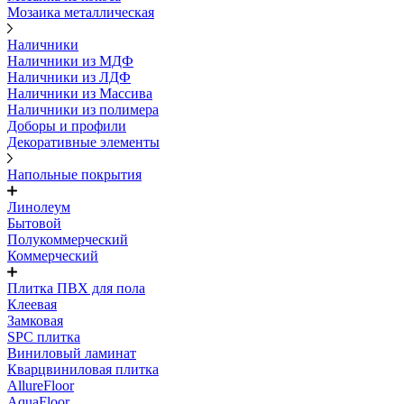
Мозаика металлическая
Наличники
Наличники из МДФ
Наличники из ЛДФ
Наличники из Массива
Наличники из полимера
Доборы и профили
Декоративные элементы
Напольные покрытия
Линолеум
Бытовой
Полукоммерческий
Коммерческий
Плитка ПВХ для пола
Клеевая
Замковая
SPC плитка
Виниловый ламинат
Кварцвиниловая плитка
AllureFloor
AquaFloor