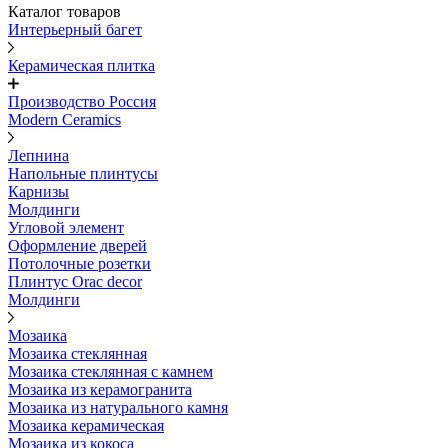
Каталог товаров
Интерьерный багет
Керамическая плитка
Производство Россия
Modern Ceramics
Лепнина
Напольные плинтусы
Карнизы
Молдинги
Угловой элемент
Оформление дверей
Потолочные розетки
Плинтус Orac decor
Молдинги
Мозаика
Мозаика стеклянная
Мозаика стеклянная с камнем
Мозаика из керамогранита
Мозаика из натурального камня
Мозаика керамическая
Мозаика из кокоса