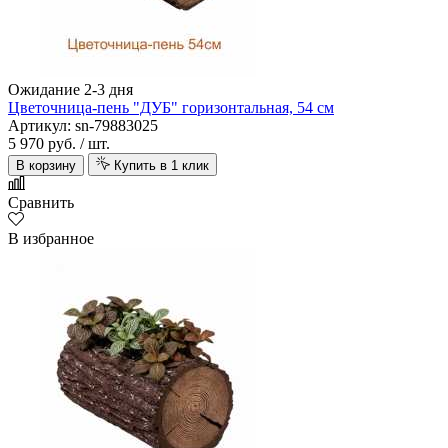
Alta Step
Ожидание 2-3 дня
Цветочница-пень "ДУБ" горизонтальная, 54 см
Артикул: sn-79883025
5 970 руб.
/ шт.
В корзину
Купить в 1 клик
Сравнить
В избранное
Amoage