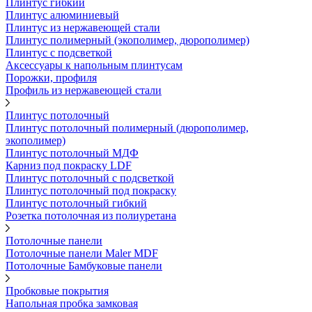
Плинтус гибкий
Плинтус алюминиевый
Плинтус из нержавеющей стали
Плинтус полимерный (экополимер, дюрополимер)
Плинтус с подсветкой
Аксессуары к напольным плинтусам
Порожки, профиля
Профиль из нержавеющей стали
Плинтус потолочный
Плинтус потолочный полимерный (дюрополимер,
экополимер)
Плинтус потолочный МДФ
Карниз под покраску LDF
Плинтус потолочный с подсветкой
Плинтус потолочный под покраску
Плинтус потолочный гибкий
Розетка потолочная из полиуретана
Потолочные панели
Потолочные панели Maler MDF
Потолочные Бамбуковые панели
Пробковые покрытия
Напольная пробка замковая