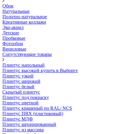
Обои
Натуральные
Полотно натуральное
Креативные коллажи
Эко-акрил
Детские
Пробковые
Фотообои
Виниловые
Сопутствующие товары
Плинтус напольный
Плинтус высокий купить в Выборге
Плинтус узкий
Плинтус широкий
Плинтус белый
Скрытый плинтус
Плинтус под покраску
Плинтус цветной
Плинтус крашеный по RAL/ NCS
Плинтус ПВХ (пластиковый)
Плинтус МДФ
Плинтус шпонированный
Плинтус из массива