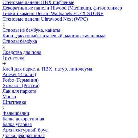
Стеновые панели ПВХ рифленые
Декоративные панели Hiwood (Maximum), фитополимер
Гибкий камень Decaro Wallpanels FLEX STONE
Стеновые панели Ultrawood Next (WPC)
Стволы из бамбука, канаты
Канат джутовый, сизалевый, манильская пальма
Стволы бамбука
Средства для пола
Грунтовка
Клей для паркета, ПВХ, натур. линолеума
Adesiv (Италия)
Forbo (Германия)
Хомакол (Россия)
Лак для паркета
Масло
Шпатлевка
Фальшбалки
Балка декоративная
Балка угловая
Архитектурный брус
Доска декоративная