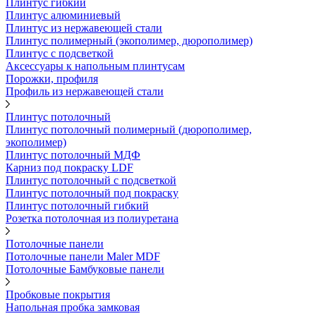
Плинтус гибкий
Плинтус алюминиевый
Плинтус из нержавеющей стали
Плинтус полимерный (экополимер, дюрополимер)
Плинтус с подсветкой
Аксессуары к напольным плинтусам
Порожки, профиля
Профиль из нержавеющей стали
Плинтус потолочный
Плинтус потолочный полимерный (дюрополимер,
экополимер)
Плинтус потолочный МДФ
Карниз под покраску LDF
Плинтус потолочный с подсветкой
Плинтус потолочный под покраску
Плинтус потолочный гибкий
Розетка потолочная из полиуретана
Потолочные панели
Потолочные панели Maler MDF
Потолочные Бамбуковые панели
Пробковые покрытия
Напольная пробка замковая