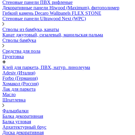
Стеновые панели ПВХ рифленые
Декоративные панели Hiwood (Maximum), фитополимер
Гибкий камень Decaro Wallpanels FLEX STONE
Стеновые панели Ultrawood Next (WPC)
Стволы из бамбука, канаты
Канат джутовый, сизалевый, манильская пальма
Стволы бамбука
Средства для пола
Грунтовка
Клей для паркета, ПВХ, натур. линолеума
Adesiv (Италия)
Forbo (Германия)
Хомакол (Россия)
Лак для паркета
Масло
Шпатлевка
Фальшбалки
Балка декоративная
Балка угловая
Архитектурный брус
Доска декоративная