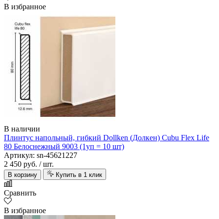
В избранное
В наличии
Плинтус напольный, гибкий Dollken (Долкен) Cubu Flex Life
80 Белоснежный 9003 (1уп = 10 шт)
Артикул: sn-45621227
2 450 руб.
/ шт.
В корзину
Купить в 1 клик
Сравнить
В избранное