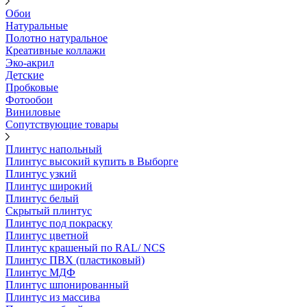
Обои
Натуральные
Полотно натуральное
Креативные коллажи
Эко-акрил
Детские
Пробковые
Фотообои
Виниловые
Сопутствующие товары
Плинтус напольный
Плинтус высокий купить в Выборге
Плинтус узкий
Плинтус широкий
Плинтус белый
Скрытый плинтус
Плинтус под покраску
Плинтус цветной
Плинтус крашеный по RAL/ NCS
Плинтус ПВХ (пластиковый)
Плинтус МДФ
Плинтус шпонированный
Плинтус из массива