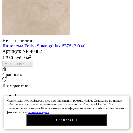
Нет в наличии
Линолеум Forbo Smaragd lux 6376 (2.0 м)
Артикул: NP-40482
2
1 350 руб.
/ м
Нет в наличии
Сравнить
В избранное
1
2
Мы используем файлы cookies для улучшения работы сайта. Оставаясь на нашем
сайте, вы соглашаетесь с условиями использования файлов cookies. Чтобы
3
ознакомиться с нашими Положениями о конфиденциальности и об использовании
4
файлов cookie,
нажмите здесь
.
>
Я СОГЛАСЕН
>|