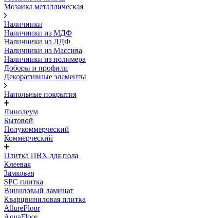
Мозаика металлическая
Наличники
Наличники из МДФ
Наличники из ЛДФ
Наличники из Массива
Наличники из полимера
Доборы и профили
Декоративные элементы
Напольные покрытия
Линолеум
Бытовой
Полукоммерческий
Коммерческий
Плитка ПВХ для пола
Клеевая
Замковая
SPC плитка
Виниловый ламинат
Кварцвиниловая плитка
AllureFloor
AquaFloor