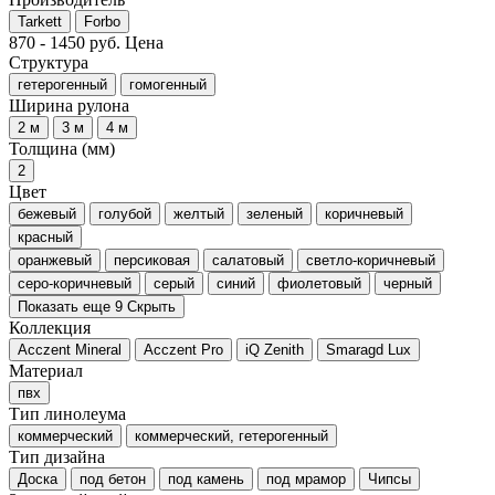
Tarkett
Forbo
870
-
1450
руб.
Цена
Структура
гетерогенный
гомогенный
Ширина рулона
2 м
3 м
4 м
Толщина (мм)
2
Цвет
бежевый
голубой
желтый
зеленый
коричневый
красный
оранжевый
персиковая
салатовый
светло-коричневый
серо-коричневый
серый
синий
фиолетовый
черный
Показать еще 9
Скрыть
Коллекция
Acczent Mineral
Acczent Pro
iQ Zenith
Smaragd Lux
Материал
пвх
Тип линолеума
коммерческий
коммерческий, гетерогенный
Тип дизайна
Доска
под бетон
под камень
под мрамор
Чипсы