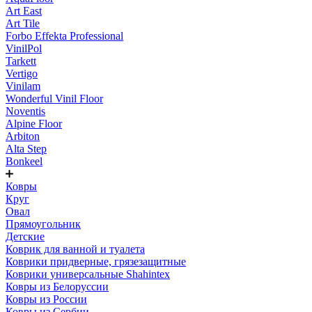
Art East
Art Tile
Forbo Effekta Professional
VinilPol
Tarkett
Vertigo
Vinilam
Wonderful Vinil Floor
Noventis
Alpine Floor
Arbiton
Alta Step
Bonkeel
Ковры
Круг
Овал
Прямоугольник
Детские
Коврик для ванной и туалета
Коврики придверные, грязезащитные
Коврики универсальные Shahintex
Ковры из Белоруссии
Ковры из России
Ковры из Сербии