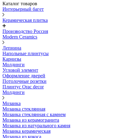
Каталог товаров
Интерьерный багет
Керамическая плитка
Производство Россия
Modern Ceramics
Лепнина
Напольные плинтусы
Карнизы
Молдинги
Угловой элемент
Оформление дверей
Потолочные розетки
Плинтус Orac decor
Молдинги
Мозаика
Мозаика стеклянная
Мозаика стеклянная с камнем
Мозаика из керамогранита
Мозаика из натурального камня
Мозаика керамическая
Мозаика из кокоса