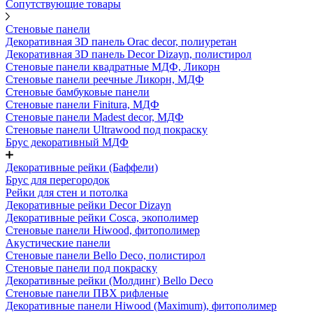
Сопутствующие товары
Стеновые панели
Декоративная 3D панель Orac decor, полиуретан
Декоративная 3D панель Decor Dizayn, полистирол
Стеновые панели квадратные МДФ, Ликорн
Стеновые панели реечные Ликорн, МДФ
Стеновые бамбуковые панели
Стеновые панели Finitura, МДФ
Стеновые панели Madest decor, МДФ
Стеновые панели Ultrawood под покраску
Брус декоративный МДФ
Декоративные рейки (Баффели)
Брус для перегородок
Рейки для стен и потолка
Декоративные рейки Decor Dizayn
Декоративные рейки Cosca, экополимер
Стеновые панели Hiwood, фитополимер
Акустические панели
Стеновые панели Bello Deco, полистирол
Стеновые панели под покраску
Декоративные рейки (Молдинг) Bello Deco
Стеновые панели ПВХ рифленые
Декоративные панели Hiwood (Maximum), фитополимер