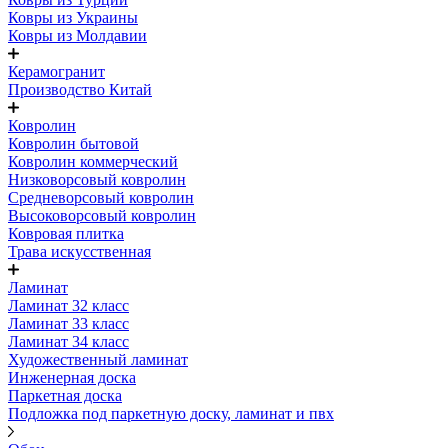
Ковры из Украины
Ковры из Молдавии
Керамогранит
Производство Китай
Ковролин
Ковролин бытовой
Ковролин коммерческий
Низковорсовый ковролин
Средневорсовый ковролин
Высоковорсовый ковролин
Ковровая плитка
Трава искусственная
Ламинат
Ламинат 32 класс
Ламинат 33 класс
Ламинат 34 класс
Художественный ламинат
Инженерная доска
Паркетная доска
Подложка под паркетную доску, ламинат и пвх