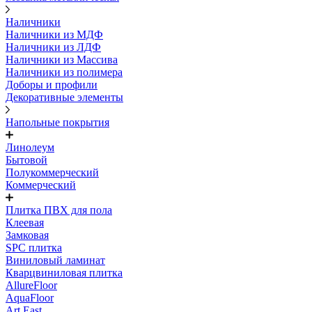
Наличники
Наличники из МДФ
Наличники из ЛДФ
Наличники из Массива
Наличники из полимера
Доборы и профили
Декоративные элементы
Напольные покрытия
Линолеум
Бытовой
Полукоммерческий
Коммерческий
Плитка ПВХ для пола
Клеевая
Замковая
SPC плитка
Виниловый ламинат
Кварцвиниловая плитка
AllureFloor
AquaFloor
Art East