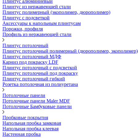
Плинтус алюминиевый
Плинтус из нержавеющей стали
Плинтус полимерный (экополимер, дюрополимер)
Плинтус с подсветкой
Аксессуары к напольным плинтусам
Порожки, профиля
Профиль из нержавеющей стали
Плинтус потолочный
Плинтус потолочный полимерный (дюрополимер, экополимер)
Плинтус потолочный МДФ
Карниз под покраску LDF
Плинтус потолочный с подсветкой
Плинтус потолочный под покраску
Плинтус потолочный гибкий
Розетка потолочная из полиуретана
Потолочные панели
Потолочные панели Maler MDF
Потолочные Бамбуковые панели
Пробковые покрытия
Напольная пробка замковая
Напольная пробка клеевая
Настенная пробка