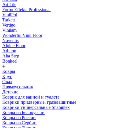
Art Tile
Forbo Effekta Professional
VinilPol
Tarkett
Vertigo
Vinilam
Wonderful Vinil Floor
Noventis
Alpine Floor
Arbiton
Alta Step
Bonkeel
Ковры
Круг
Овал
Прямоугольник
Детские
Коврик для ванной и туалета
Коврики придверные, грязезащитные
Коврики универсальные Shahintex
Ковры из Белоруссии
Ковры из России
Ковры из Сербии
Ковры из Турции