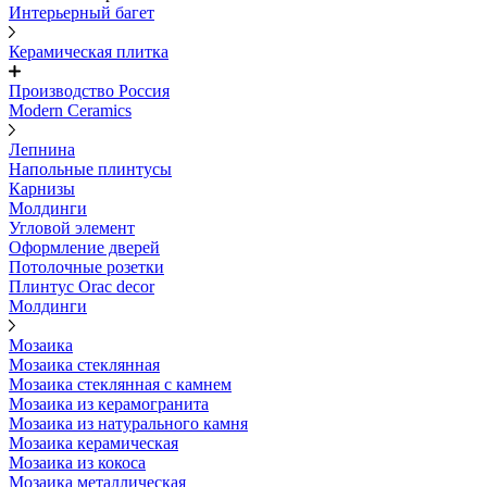
Интерьерный багет
Керамическая плитка
Производство Россия
Modern Ceramics
Лепнина
Напольные плинтусы
Карнизы
Молдинги
Угловой элемент
Оформление дверей
Потолочные розетки
Плинтус Orac decor
Молдинги
Мозаика
Мозаика стеклянная
Мозаика стеклянная с камнем
Мозаика из керамогранита
Мозаика из натурального камня
Мозаика керамическая
Мозаика из кокоса
Мозаика металлическая