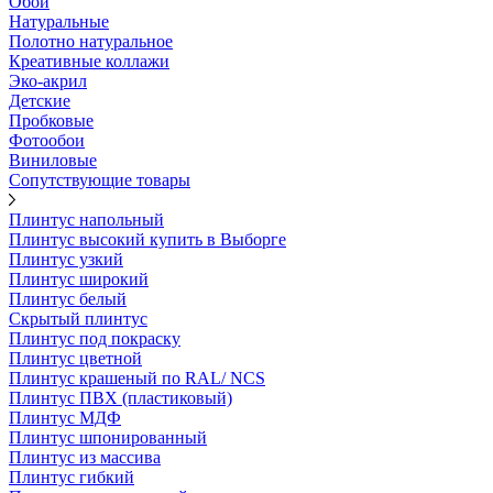
Обои
Натуральные
Полотно натуральное
Креативные коллажи
Эко-акрил
Детские
Пробковые
Фотообои
Виниловые
Сопутствующие товары
Плинтус напольный
Плинтус высокий купить в Выборге
Плинтус узкий
Плинтус широкий
Плинтус белый
Скрытый плинтус
Плинтус под покраску
Плинтус цветной
Плинтус крашеный по RAL/ NCS
Плинтус ПВХ (пластиковый)
Плинтус МДФ
Плинтус шпонированный
Плинтус из массива
Плинтус гибкий