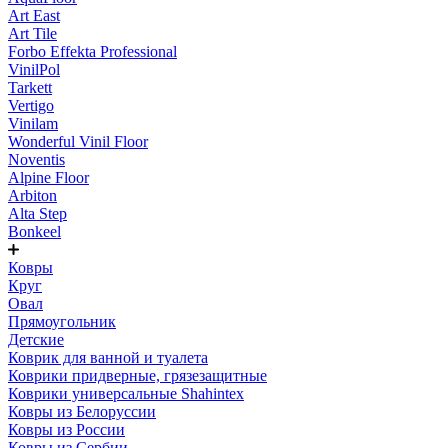
Art East
Art Tile
Forbo Effekta Professional
VinilPol
Tarkett
Vertigo
Vinilam
Wonderful Vinil Floor
Noventis
Alpine Floor
Arbiton
Alta Step
Bonkeel
Ковры
Круг
Овал
Прямоугольник
Детские
Коврик для ванной и туалета
Коврики придверные, грязезащитные
Коврики универсальные Shahintex
Ковры из Белоруссии
Ковры из России
Ковры из Сербии