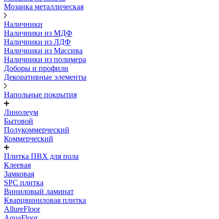
Мозаика металлическая
Наличники
Наличники из МДФ
Наличники из ЛДФ
Наличники из Массива
Наличники из полимера
Доборы и профили
Декоративные элементы
Напольные покрытия
Линолеум
Бытовой
Полукоммерческий
Коммерческий
Плитка ПВХ для пола
Клеевая
Замковая
SPC плитка
Виниловый ламинат
Кварцвиниловая плитка
AllureFloor
AquaFloor