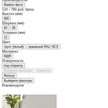
Madest decor
520
-
780
руб.
Цена
Высота (мм)
800
Ширина (мм)
92
95
Толщина (мм)
12
Цвет
грунт (белый)
крашеный RAL/ NCS
Материал
МДФ
Поверхность
под покраску
Выберите фильтры
Сбросить
Фильтр
Выберите фильтры
Рекомендуем