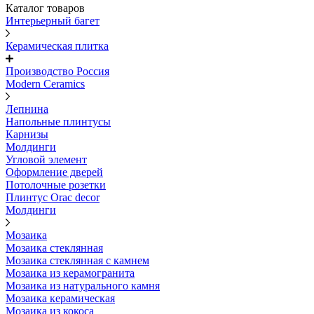
Каталог товаров
Интерьерный багет
Керамическая плитка
Производство Россия
Modern Ceramics
Лепнина
Напольные плинтусы
Карнизы
Молдинги
Угловой элемент
Оформление дверей
Потолочные розетки
Плинтус Orac decor
Молдинги
Мозаика
Мозаика стеклянная
Мозаика стеклянная с камнем
Мозаика из керамогранита
Мозаика из натурального камня
Мозаика керамическая
Мозаика из кокоса