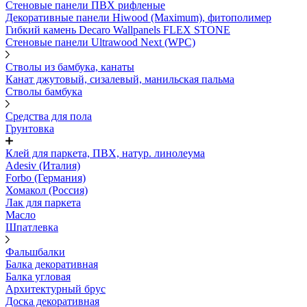
Стеновые панели ПВХ рифленые
Декоративные панели Hiwood (Maximum), фитополимер
Гибкий камень Decaro Wallpanels FLEX STONE
Стеновые панели Ultrawood Next (WPC)
Стволы из бамбука, канаты
Канат джутовый, сизалевый, манильская пальма
Стволы бамбука
Средства для пола
Грунтовка
Клей для паркета, ПВХ, натур. линолеума
Adesiv (Италия)
Forbo (Германия)
Хомакол (Россия)
Лак для паркета
Масло
Шпатлевка
Фальшбалки
Балка декоративная
Балка угловая
Архитектурный брус
Доска декоративная