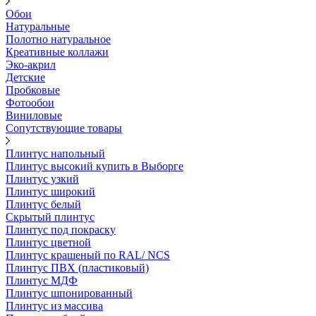
Обои
Натуральные
Полотно натуральное
Креативные коллажи
Эко-акрил
Детские
Пробковые
Фотообои
Виниловые
Сопутствующие товары
Плинтус напольный
Плинтус высокий купить в Выборге
Плинтус узкий
Плинтус широкий
Плинтус белый
Скрытый плинтус
Плинтус под покраску
Плинтус цветной
Плинтус крашеный по RAL/ NCS
Плинтус ПВХ (пластиковый)
Плинтус МДФ
Плинтус шпонированный
Плинтус из массива