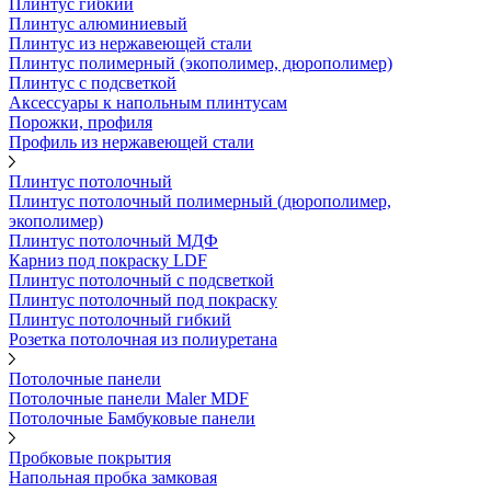
Плинтус гибкий
Плинтус алюминиевый
Плинтус из нержавеющей стали
Плинтус полимерный (экополимер, дюрополимер)
Плинтус с подсветкой
Аксессуары к напольным плинтусам
Порожки, профиля
Профиль из нержавеющей стали
Плинтус потолочный
Плинтус потолочный полимерный (дюрополимер,
экополимер)
Плинтус потолочный МДФ
Карниз под покраску LDF
Плинтус потолочный с подсветкой
Плинтус потолочный под покраску
Плинтус потолочный гибкий
Розетка потолочная из полиуретана
Потолочные панели
Потолочные панели Maler MDF
Потолочные Бамбуковые панели
Пробковые покрытия
Напольная пробка замковая