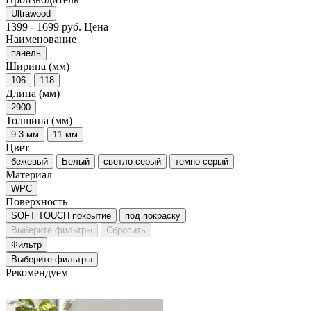
Ultrawood
1399
-
1699
руб.
Цена
Наименование
панель
Ширина (мм)
106
118
Длина (мм)
2900
Толщина (мм)
9.3 мм
11 мм
Цвет
бежевый
Белый
светло-серый
темно-серый
Материал
WPC
Поверхность
SOFT TOUCH покрытие
под покраску
Выберите фильтры
Сбросить
Фильтр
Выберите фильтры
Рекомендуем