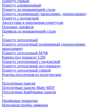
Плинтус гибкий
Плинтус алюминиевый
Плинтус из нержавеющей стали
Плинтус полимерный (экополимер, дюрополимер)
Плинтус с подсветкой
Аксессуары к напольным плинтусам
Порожки, профиля
Профиль из нержавеющей стали
Плинтус потолочный
Плинтус потолочный полимерный (дюрополимер,
экополимер)
Плинтус потолочный МДФ
Карниз под покраску LDF
Плинтус потолочный с подсветкой
Плинтус потолочный под покраску
Плинтус потолочный гибкий
Розетка потолочная из полиуретана
Потолочные панели
Потолочные панели Maler MDF
Потолочные Бамбуковые панели
Пробковые покрытия
Напольная пробка замковая