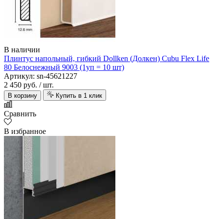
В наличии
Плинтус напольный, гибкий Dollken (Долкен) Cubu Flex Life
80 Белоснежный 9003 (1уп = 10 шт)
Артикул: sn-45621227
2 450 руб.
/ шт.
В корзину
Купить в 1 клик
Сравнить
В избранное