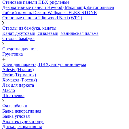
Стеновые панели ПВХ рифленые
Декоративные панели Hiwood (Maximum), фитополимер
Гибкий камень Decaro Wallpanels FLEX STONE
Стеновые панели Ultrawood Next (WPC)
Стволы из бамбука, канаты
Канат джутовый, сизалевый, манильская пальма
Стволы бамбука
Средства для пола
Грунтовка
Клей для паркета, ПВХ, натур. линолеума
Adesiv (Италия)
Forbo (Германия)
Хомакол (Россия)
Лак для паркета
Масло
Шпатлевка
Фальшбалки
Балка декоративная
Балка угловая
Архитектурный брус
Доска декоративная