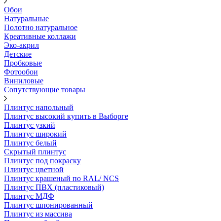
Обои
Натуральные
Полотно натуральное
Креативные коллажи
Эко-акрил
Детские
Пробковые
Фотообои
Виниловые
Сопутствующие товары
Плинтус напольный
Плинтус высокий купить в Выборге
Плинтус узкий
Плинтус широкий
Плинтус белый
Скрытый плинтус
Плинтус под покраску
Плинтус цветной
Плинтус крашеный по RAL/ NCS
Плинтус ПВХ (пластиковый)
Плинтус МДФ
Плинтус шпонированный
Плинтус из массива