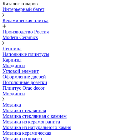
Каталог товаров
Интерьерный багет
Керамическая плитка
Производство Россия
Modern Ceramics
Лепнина
Напольные плинтусы
Карнизы
Молдинги
Угловой элемент
Оформление дверей
Потолочные розетки
Плинтус Orac decor
Молдинги
Мозаика
Мозаика стеклянная
Мозаика стеклянная с камнем
Мозаика из керамогранита
Мозаика из натурального камня
Мозаика керамическая
Мозаика из кокоса