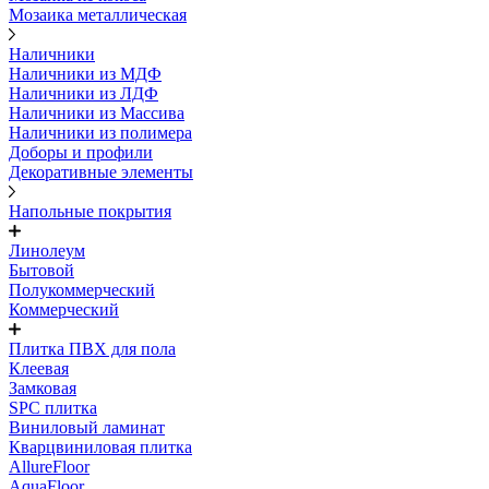
Мозаика металлическая
Наличники
Наличники из МДФ
Наличники из ЛДФ
Наличники из Массива
Наличники из полимера
Доборы и профили
Декоративные элементы
Напольные покрытия
Линолеум
Бытовой
Полукоммерческий
Коммерческий
Плитка ПВХ для пола
Клеевая
Замковая
SPC плитка
Виниловый ламинат
Кварцвиниловая плитка
AllureFloor
AquaFloor