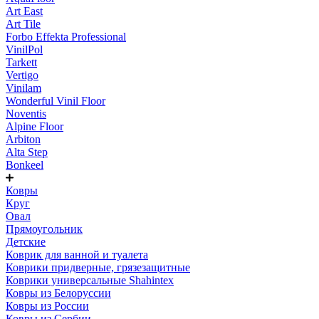
Art East
Art Tile
Forbo Effekta Professional
VinilPol
Tarkett
Vertigo
Vinilam
Wonderful Vinil Floor
Noventis
Alpine Floor
Arbiton
Alta Step
Bonkeel
Ковры
Круг
Овал
Прямоугольник
Детские
Коврик для ванной и туалета
Коврики придверные, грязезащитные
Коврики универсальные Shahintex
Ковры из Белоруссии
Ковры из России
Ковры из Сербии