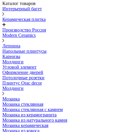
Каталог товаров
Интерьерный багет
Керамическая плитка
Производство Россия
Modern Ceramics
Лепнина
Напольные плинтусы
Карнизы
Молдинги
Угловой элемент
Оформление дверей
Потолочные розетки
Плинтус Orac decor
Молдинги
Мозаика
Мозаика стеклянная
Мозаика стеклянная с камнем
Мозаика из керамогранита
Мозаика из натурального камня
Мозаика керамическая
Мозаика из кокоса