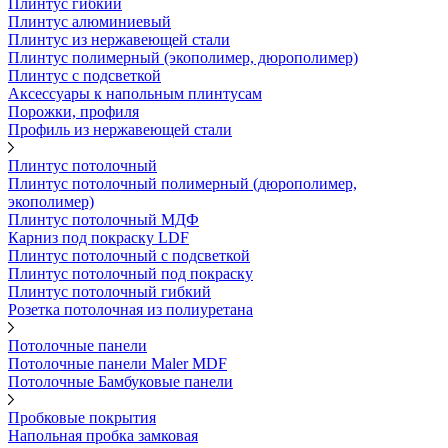
Плинтус гибкий
Плинтус алюминиевый
Плинтус из нержавеющей стали
Плинтус полимерный (экополимер, дюрополимер)
Плинтус с подсветкой
Аксессуары к напольным плинтусам
Порожки, профиля
Профиль из нержавеющей стали
Плинтус потолочный
Плинтус потолочный полимерный (дюрополимер,
экополимер)
Плинтус потолочный МДФ
Карниз под покраску LDF
Плинтус потолочный с подсветкой
Плинтус потолочный под покраску
Плинтус потолочный гибкий
Розетка потолочная из полиуретана
Потолочные панели
Потолочные панели Maler MDF
Потолочные Бамбуковые панели
Пробковые покрытия
Напольная пробка замковая