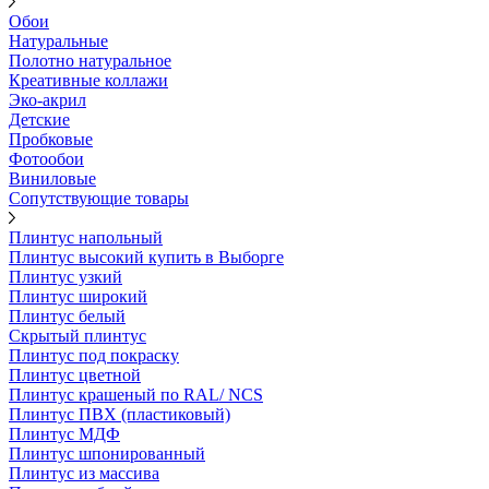
Обои
Натуральные
Полотно натуральное
Креативные коллажи
Эко-акрил
Детские
Пробковые
Фотообои
Виниловые
Сопутствующие товары
Плинтус напольный
Плинтус высокий купить в Выборге
Плинтус узкий
Плинтус широкий
Плинтус белый
Скрытый плинтус
Плинтус под покраску
Плинтус цветной
Плинтус крашеный по RAL/ NCS
Плинтус ПВХ (пластиковый)
Плинтус МДФ
Плинтус шпонированный
Плинтус из массива