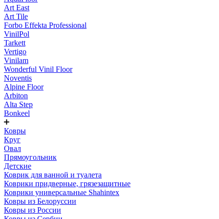
Art East
Art Tile
Forbo Effekta Professional
VinilPol
Tarkett
Vertigo
Vinilam
Wonderful Vinil Floor
Noventis
Alpine Floor
Arbiton
Alta Step
Bonkeel
Ковры
Круг
Овал
Прямоугольник
Детские
Коврик для ванной и туалета
Коврики придверные, грязезащитные
Коврики универсальные Shahintex
Ковры из Белоруссии
Ковры из России
Ковры из Сербии