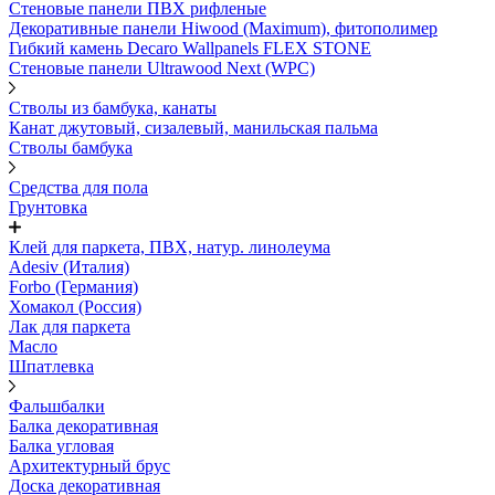
Стеновые панели ПВХ рифленые
Декоративные панели Hiwood (Maximum), фитополимер
Гибкий камень Decaro Wallpanels FLEX STONE
Стеновые панели Ultrawood Next (WPC)
Стволы из бамбука, канаты
Канат джутовый, сизалевый, манильская пальма
Стволы бамбука
Средства для пола
Грунтовка
Клей для паркета, ПВХ, натур. линолеума
Adesiv (Италия)
Forbo (Германия)
Хомакол (Россия)
Лак для паркета
Масло
Шпатлевка
Фальшбалки
Балка декоративная
Балка угловая
Архитектурный брус
Доска декоративная