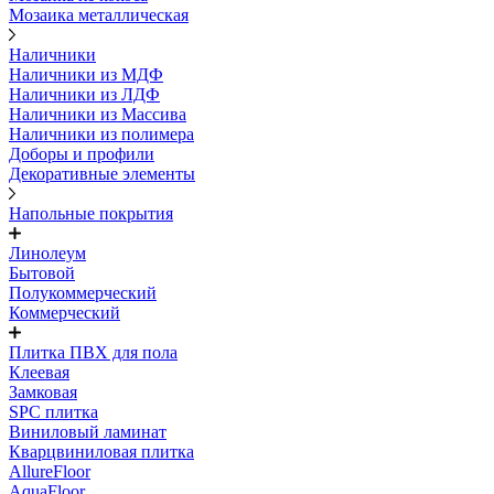
Мозаика металлическая
Наличники
Наличники из МДФ
Наличники из ЛДФ
Наличники из Массива
Наличники из полимера
Доборы и профили
Декоративные элементы
Напольные покрытия
Линолеум
Бытовой
Полукоммерческий
Коммерческий
Плитка ПВХ для пола
Клеевая
Замковая
SPC плитка
Виниловый ламинат
Кварцвиниловая плитка
AllureFloor
AquaFloor